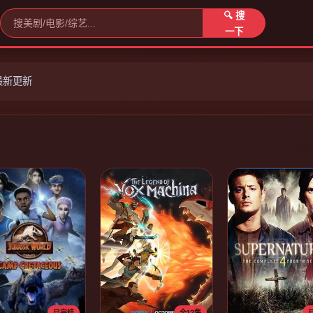
🔍 搜
一下
最新更新
已完结
全12集