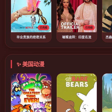
已完结
已完结
毕业贵族的绝密关系
璀璨迪拜：印度名流
杰森
✨ 美国动漫