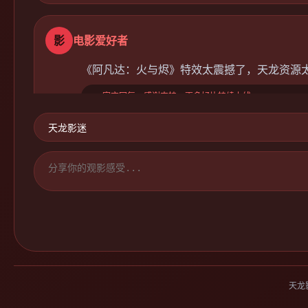
影
电影爱好者
《阿凡达：火与烬》特效太震撼了，天龙资源
🔥 官方回复：感谢支持，更多好片持续上线~
综
综艺狂魔
《周六夜现场》这期卡司太豪华了！天龙美综
🎉 版主：每周必追，笑到头掉！
天龙