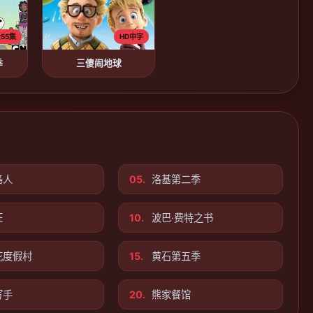
55集
HD中字
季
三傻闹地球
洛人
05.
洛基第二季
旺
10.
波巴·费特之书
花度假村
15.
黄石第五季
写手
20.
熊家餐馆