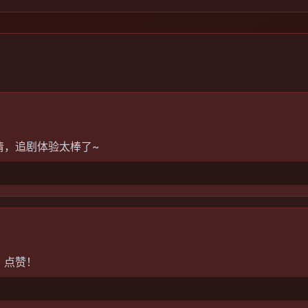
清，追剧体验太棒了~
，点赞！