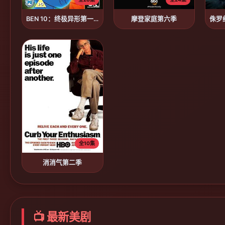
BEN 10：终极异形第一季
摩登家庭第六季
全10集
消消气第二季
📺 最新美剧