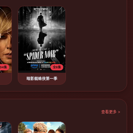
04集
全8集
暗影蜘蛛侠第一季
查看更多 >